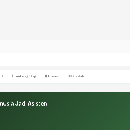
rd
ℹ Tentang Blog
🔒 Privasi
✉ Kontak
nusia Jadi Asisten