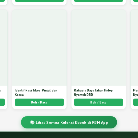
:
Identifikasi Tikus, Pinjal, dan
Rahasia Daya Tahan Hidup
Me
Kecoa
Nyamuk DBD
Ny
ata
Beli / Baca
Beli / Baca
📚 Lihat Semua Koleksi Ebook di KBM App