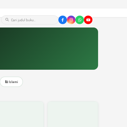
🕌 Islami