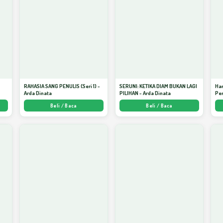
S
RAHASIA SANG PENULIS (Seri 1) -
SERUNI: KETIKA DIAM BUKAN LAGI
Har
Arda Dinata
PILIHAN - Arda Dinata
Per
Beli / Baca
Beli / Baca