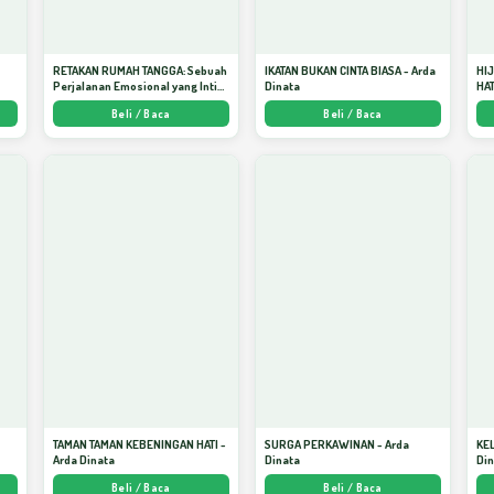
RETAKAN RUMAH TANGGA: Sebuah
IKATAN BUKAN CINTA BIASA - Arda
HI
Perjalanan Emosional yang Intim
Dinata
HAT
dan Mendalam - Arda Dinata
Men
Beli / Baca
Beli / Baca
Kej
TAMAN TAMAN KEBENINGAN HATI -
SURGA PERKAWINAN - Arda
KE
Arda Dinata
Dinata
Di
Beli / Baca
Beli / Baca