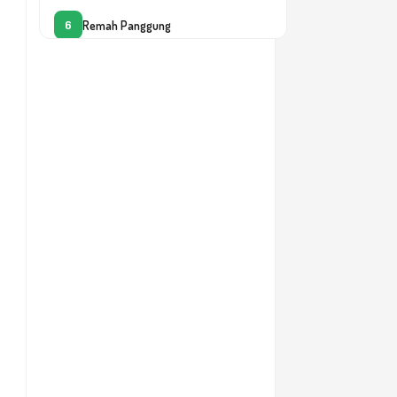
Remah Panggung
6
Lensa Pemimpin
7
Tolong Diam-Diam
8
Cinta Tertambat
9
Cinta Tanpa Batas
10
Misteri Takdir: Mengungkap Rahasia
11
Hidup dan Perbaikan Diri
Waktu Emas Jiwa - Mengelola Waktu
Lebih Berharga dari Emas dan
12
Permata