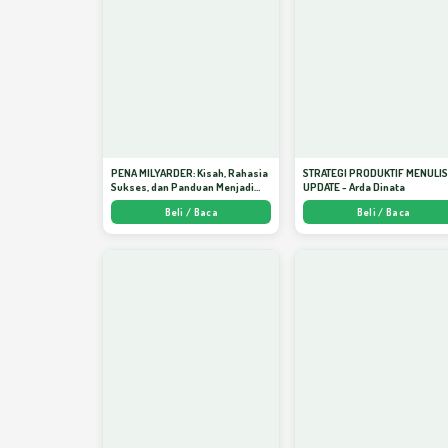
PENA MILYARDER: Kisah, Rahasia
STRATEGI PRODUKTIF MENULI
Sukses, dan Panduan Menjadi
UPDATE - Arda Dinata
Penulis 1 Milyar di KBM App dari
Beli / Baca
Beli / Baca
Nol - Arda Dinata