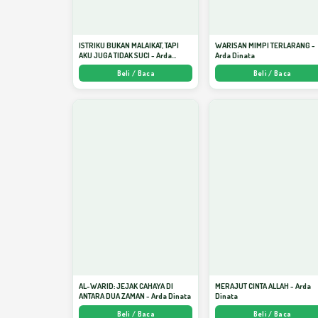
ISTRIKU BUKAN MALAIKAT, TAPI
WARISAN MIMPI TERLARANG -
AKU JUGA TIDAK SUCI - Arda
Arda Dinata
Dinata
Beli / Baca
Beli / Baca
AL-WARID: JEJAK CAHAYA DI
MERAJUT CINTA ALLAH - Arda
ANTARA DUA ZAMAN - Arda Dinata
Dinata
Beli / Baca
Beli / Baca