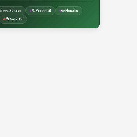
siswa Sukses
📝 Produktif
✏️ Menulis
📺 Arda TV