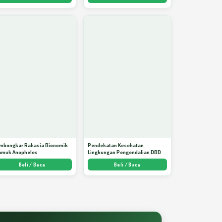
mbongkar Rahasia Bionomik
Pendekatan Kesehatan
amuk Anopheles
Lingkungan Pengendalian DBD
Beli / Baca
Beli / Baca