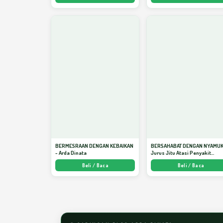
BERMESRAAN DENGAN KEBAIKAN
BERSAHABAT DENGAN NYAMUK
- Arda Dinata
Jurus Jitu Atasi Penyakit
Bersumber Nyamuk - Arda Din
Beli / Baca
Beli / Baca