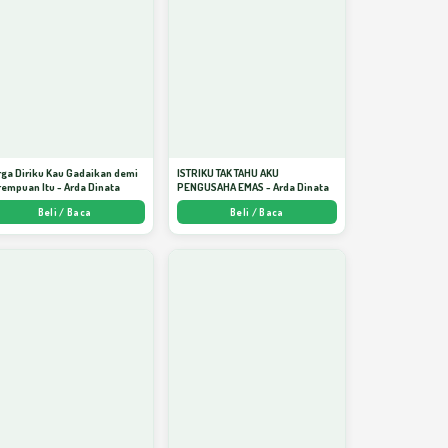
ga Diriku Kau Gadaikan demi
ISTRIKU TAK TAHU AKU
empuan Itu - Arda Dinata
PENGUSAHA EMAS - Arda Dinata
Beli / Baca
Beli / Baca