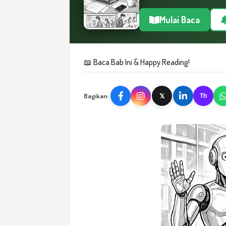
Mulai Baca
📖 Baca Bab Ini & Happy Reading!
Bagikan:
𝕏
Th