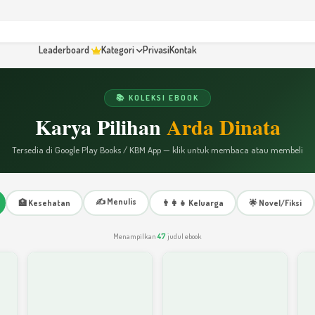
Leaderboard
Kategori
Privasi
Kontak
📚 KOLEKSI EBOOK
Karya Pilihan
Arda Dinata
Tersedia di Google Play Books / KBM App — klik untuk membaca atau membeli
✍️ Menulis
🏥 Kesehatan
👨‍👩‍👧 Keluarga
🌟 Novel/Fiksi
Menampilkan
47
judul ebook