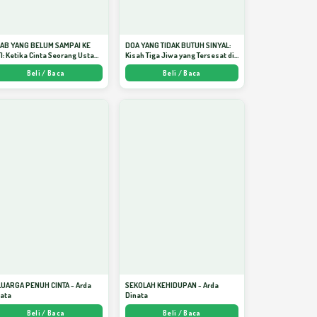
JAB YANG BELUM SAMPAI KE
DOA YANG TIDAK BUTUH SINYAL:
I: Ketika Cinta Seorang Ustadz
Kisah Tiga Jiwa yang Tersesat di
jadi Cermin yang Paling
Era AI dan Menemukan Jalan
Beli / Baca
Beli / Baca
am - Arda Dinata
Pulang di Bulan Ramadhan" -
Arda Dinata
LUARGA PENUH CINTA - Arda
SEKOLAH KEHIDUPAN - Arda
nata
Dinata
Beli / Baca
Beli / Baca