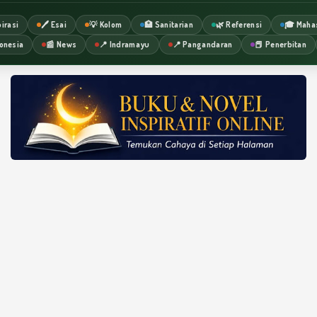
irasi
🖊️ Esai
💡 Kolom
🏥 Sanitarian
🌿 Referensi
🎓 Maha
onesia
📰 News
📍 Indramayu
📍 Pangandaran
📕 Penerbitan