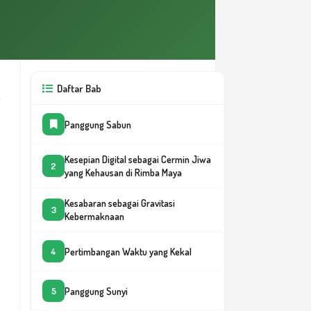
Daftar Bab
Panggung Sabun
Kesepian Digital sebagai Cermin Jiwa
2
yang Kehausan di Rimba Maya
Kesabaran sebagai Gravitasi
3
Kebermaknaan
Pertimbangan Waktu yang Kekal
4
Panggung Sunyi
5