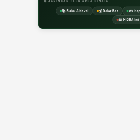
🌐 JARINGAN BLOG ARDA DINATA
📚 Buku & Novel
💰 Dolar Bos
✍️ Insp
📖 MIQRA Ind