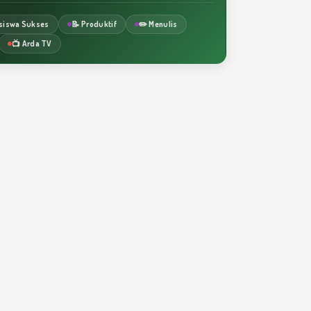
siswa Sukses
📝 Produktif
✏️ Menulis
📺 Arda TV