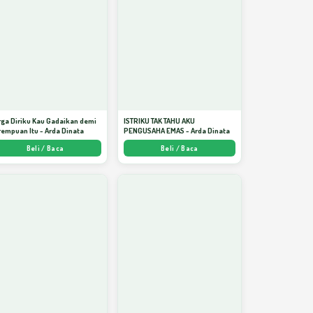
ga Diriku Kau Gadaikan demi
ISTRIKU TAK TAHU AKU
empuan Itu - Arda Dinata
PENGUSAHA EMAS - Arda Dinata
Beli / Baca
Beli / Baca