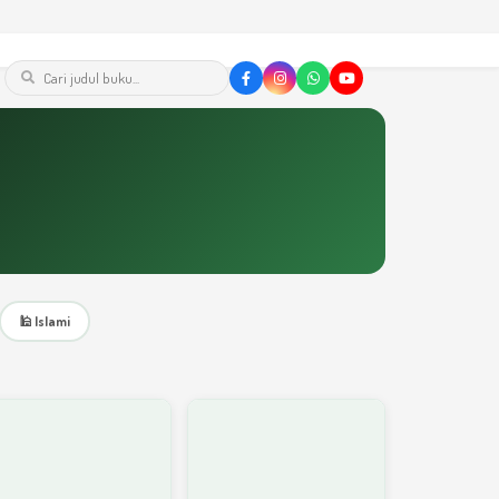
🕌 Islami