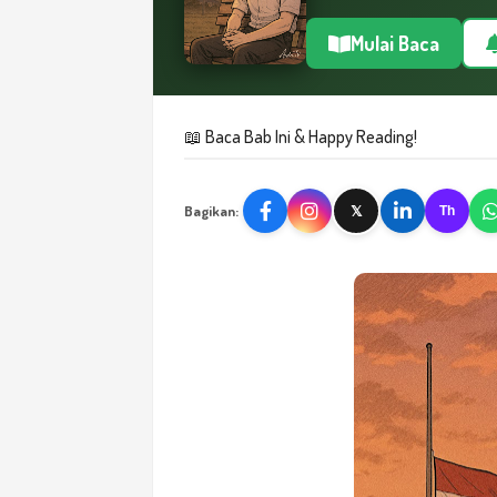
Mulai Baca
📖 Baca Bab Ini & Happy Reading!
Bagikan:
𝕏
Th