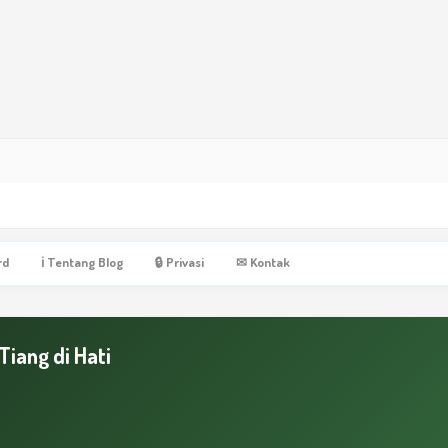
rd
ℹ Tentang Blog
🔒 Privasi
✉ Kontak
iang di Hati