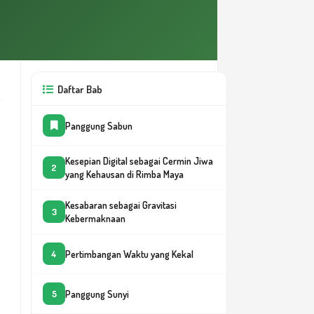
Daftar Bab
Panggung Sabun
Kesepian Digital sebagai Cermin Jiwa
2
yang Kehausan di Rimba Maya
Kesabaran sebagai Gravitasi
3
Kebermaknaan
Pertimbangan Waktu yang Kekal
4
Panggung Sunyi
5