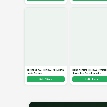
BERMESRAAN DENGAN KEBAIKAN
BERSAHABAT DENGAN NYAMUK
- Arda Dinata
Jurus Jitu Atasi Penyakit
Bersumber Nyamuk - Arda Din
Beli / Baca
Beli / Baca