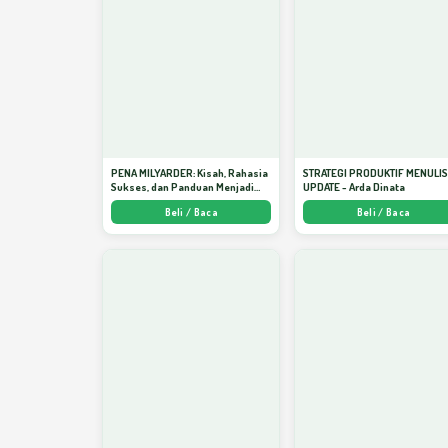
PENA MILYARDER: Kisah, Rahasia
STRATEGI PRODUKTIF MENULI
Sukses, dan Panduan Menjadi
UPDATE - Arda Dinata
Penulis 1 Milyar di KBM App dari
Beli / Baca
Beli / Baca
Nol - Arda Dinata