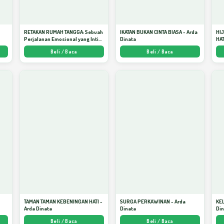
RETAKAN RUMAH TANGGA: Sebuah
IKATAN BUKAN CINTA BIASA - Arda
HI
Perjalanan Emosional yang Intim
Dinata
HAT
dan Mendalam - Arda Dinata
Men
Beli / Baca
Beli / Baca
Kej
TAMAN TAMAN KEBENINGAN HATI -
SURGA PERKAWINAN - Arda
KE
Arda Dinata
Dinata
Di
Beli / Baca
Beli / Baca