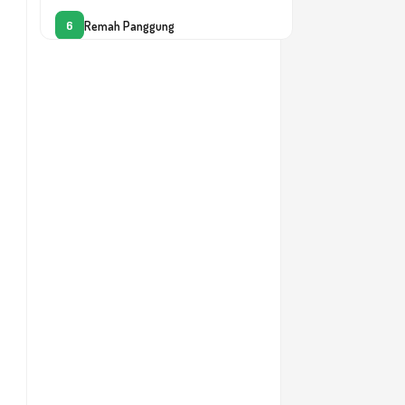
Remah Panggung
6
Lensa Pemimpin
7
Tolong Diam-Diam
8
Cinta Tertambat
9
Cinta Tanpa Batas
10
Misteri Takdir: Mengungkap Rahasia
11
Hidup dan Perbaikan Diri
Waktu Emas Jiwa - Mengelola Waktu
Lebih Berharga dari Emas dan
12
Permata