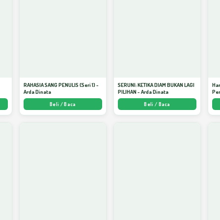
S
RAHASIA SANG PENULIS (Seri 1) -
SERUNI: KETIKA DIAM BUKAN LAGI
Har
Arda Dinata
PILIHAN - Arda Dinata
Per
Beli / Baca
Beli / Baca