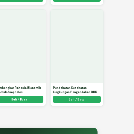
mbongkar Rahasia Bionomik
Pendekatan Kesehatan
amuk Anopheles
Lingkungan Pengendalian DBD
Beli / Baca
Beli / Baca