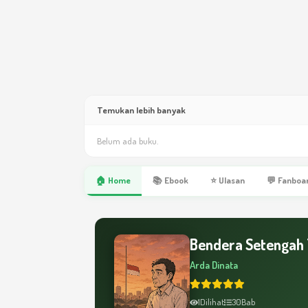
Temukan lebih banyak
Belum ada buku.
🏠 Home
📚 Ebook
⭐ Ulasan
💬 Fanboa
Bendera Setengah T
Arda Dinata
1
Dilihat
30
Bab