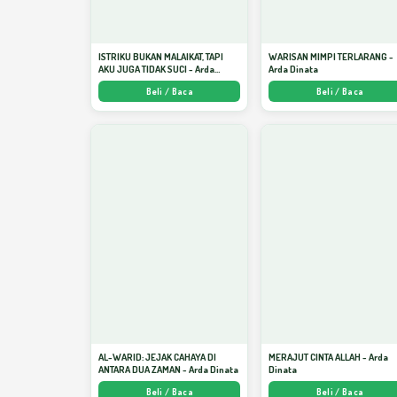
ISTRIKU BUKAN MALAIKAT, TAPI
WARISAN MIMPI TERLARANG -
AKU JUGA TIDAK SUCI - Arda
Arda Dinata
Dinata
Beli / Baca
Beli / Baca
AL-WARID: JEJAK CAHAYA DI
MERAJUT CINTA ALLAH - Arda
ANTARA DUA ZAMAN - Arda Dinata
Dinata
Beli / Baca
Beli / Baca