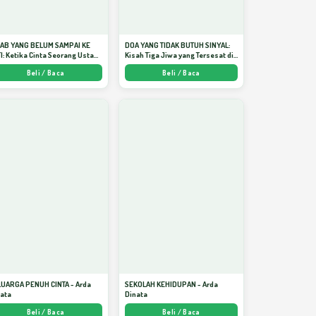
JAB YANG BELUM SAMPAI KE
DOA YANG TIDAK BUTUH SINYAL:
I: Ketika Cinta Seorang Ustadz
Kisah Tiga Jiwa yang Tersesat di
jadi Cermin yang Paling
Era AI dan Menemukan Jalan
Beli / Baca
Beli / Baca
am - Arda Dinata
Pulang di Bulan Ramadhan" -
Arda Dinata
LUARGA PENUH CINTA - Arda
SEKOLAH KEHIDUPAN - Arda
nata
Dinata
Beli / Baca
Beli / Baca