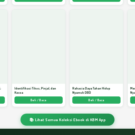
:
Identifikasi Tikus, Pinjal, dan
Rahasia Daya Tahan Hidup
Me
Kecoa
Nyamuk DBD
Ny
ata
Beli / Baca
Beli / Baca
📚 Lihat Semua Koleksi Ebook di KBM App