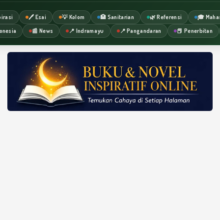
irasi
🖊️ Esai
💡 Kolom
🏥 Sanitarian
🌿 Referensi
🎓 Maha
onesia
📰 News
📍 Indramayu
📍 Pangandaran
📕 Penerbitan