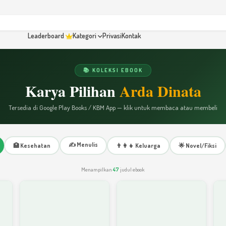
Leaderboard
Kategori
Privasi
Kontak
📚 KOLEKSI EBOOK
Karya Pilihan
Arda Dinata
Tersedia di Google Play Books / KBM App — klik untuk membaca atau membeli
✍️ Menulis
🏥 Kesehatan
👨‍👩‍👧 Keluarga
🌟 Novel/Fiksi
Menampilkan
47
judul ebook