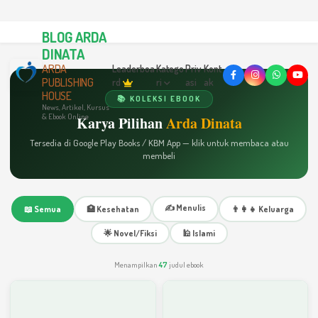
BLOG ARDA
DINATA
ARDA
Leaderboa
Katego
Priv
Kont
PUBLISHING
rd
ri
asi
ak
HOUSE
📚 KOLEKSI EBOOK
News, Artikel, Kursus
& Ebook Online
Karya Pilihan
Arda Dinata
Tersedia di Google Play Books / KBM App — klik untuk membaca atau
membeli
✍️ Menulis
📖 Semua
🏥 Kesehatan
👨‍👩‍👧 Keluarga
🌟 Novel/Fiksi
🕌 Islami
Menampilkan
47
judul ebook