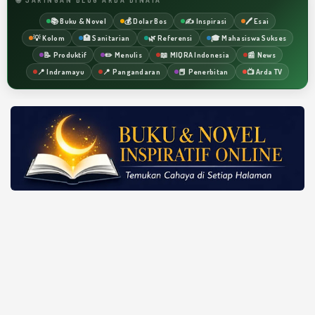
📚 Buku & Novel
💰 Dolar Bos
✍️ Inspirasi
🖊️ Esai
💡 Kolom
🏥 Sanitarian
🌿 Referensi
🎓 Mahasiswa Sukses
📝 Produktif
✏️ Menulis
📖 MIQRA Indonesia
📰 News
📍 Indramayu
📍 Pangandaran
📕 Penerbitan
📺 Arda TV