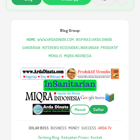
Blog Group:
HOME
·
WWW.ARDADINATA.COM
·
INSPIRASI ARDA DINATA
·
SANITARIAN
·
REFERENSI KESEHATAN LINGKUNGAN
·
PRODUKTIF
MENULIS
·
MIQRA INDONESIA
Masuk
Daftar
DOLAR BOSS
·
BUSINESS
·
MONEY
·
SUCCESS
·
ARDA TV
Tentang Blog
·
Kebijakan Privasi
·
Kontak