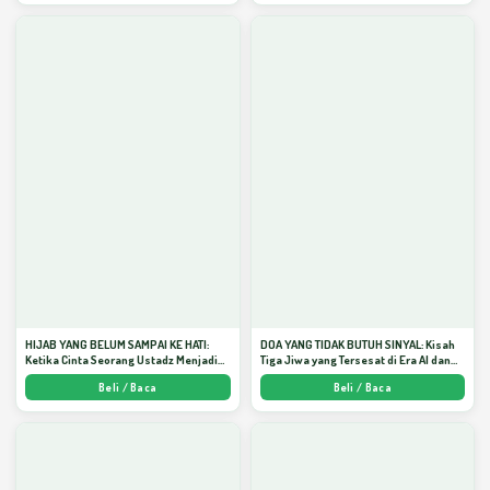
HIJAB YANG BELUM SAMPAI KE HATI:
DOA YANG TIDAK BUTUH SINYAL: Kisah
Ketika Cinta Seorang Ustadz Menjadi
Tiga Jiwa yang Tersesat di Era AI dan
Cermin yang Paling Kejam - Arda
Menemukan Jalan Pulang di Bulan
Beli / Baca
Beli / Baca
Dinata
Ramadhan" - Arda Dinata