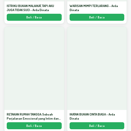
ISTRIKU BUKAN MALAIKAT, TAPI AKU
WARISAN MIMPI TERLARANG - Arda
JUGA TIDAK SUCI - Arda Dinata
Dinata
Beli / Baca
Beli / Baca
RETAKAN RUMAH TANGGA: Sebuah
IKATAN BUKAN CINTA BIASA - Arda
Perjalanan Emosional yang Intim dan
Dinata
Mendalam - Arda Dinata
Beli / Baca
Beli / Baca