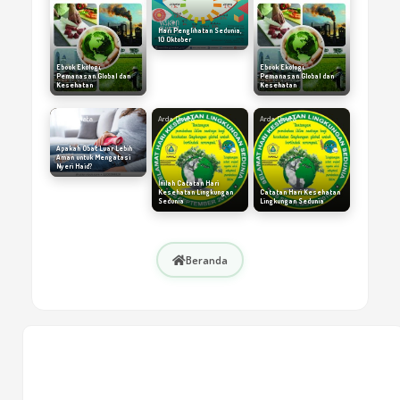
Hari Penglihatan Sedunia,
10 Oktober
Ebook Ekologi,
Ebook Ekologi,
Pemanasan Global dan
Pemanasan Global dan
Kesehatan
Kesehatan
Arda Dinata
Arda Dinata
Arda Dinata
Apakah Obat Luar Lebih
Aman untuk Mengatasi
Nyeri Haid?
Inilah Catatan Hari
Kesehatan Lingkungan
Catatan Hari Kesehatan
Sedunia
Lingkungan Sedunia
Beranda