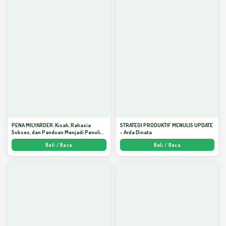
PENA MILYARDER: Kisah, Rahasia
STRATEGI PRODUKTIF MENULIS UPDATE
Sukses, dan Panduan Menjadi Penulis 1
- Arda Dinata
Milyar di KBM App dari Nol - Arda Dinata
Beli / Baca
Beli / Baca