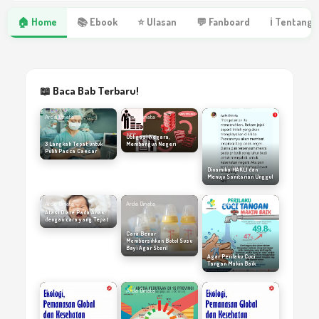
🏠 Home
📚 Ebook
⭐ Ulasan
💬 Fanboard
ℹ Tentang 
📖 Baca Bab Terbaru!
Arda Dinata
Arda Dinata
Arda Dinata
Obligasi Negara,
3 Langkah Tepat untuk
Membangun Negeri
Pulih Pasca Caesar
Dinamika HAKLI dan
Menuju Sanitarian Unggul
Arda Dinata
Arda Dinata
Arda Dinata
Atasi Diare Pada Anak
dengan cara yang Tepat
Cara Benar
Membersihkan Botol Susu
Bayi Agar Steril
Agar Perilaku Cuci
Tangan Makin Baik
Arda Dinata
Arda Dinata
Arda Dinata