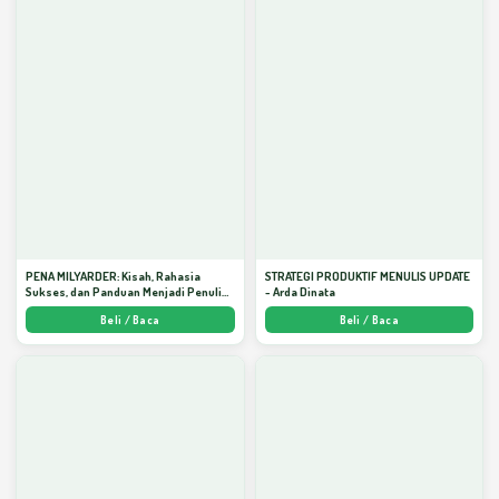
PENA MILYARDER: Kisah, Rahasia
STRATEGI PRODUKTIF MENULIS UPDATE
Sukses, dan Panduan Menjadi Penulis 1
- Arda Dinata
Milyar di KBM App dari Nol - Arda Dinata
Beli / Baca
Beli / Baca