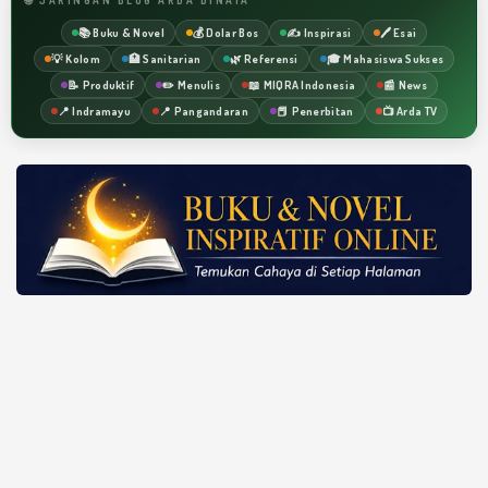
📚 Buku & Novel
💰 Dolar Bos
✍️ Inspirasi
🖊️ Esai
💡 Kolom
🏥 Sanitarian
🌿 Referensi
🎓 Mahasiswa Sukses
📝 Produktif
✏️ Menulis
📖 MIQRA Indonesia
📰 News
📍 Indramayu
📍 Pangandaran
📕 Penerbitan
📺 Arda TV