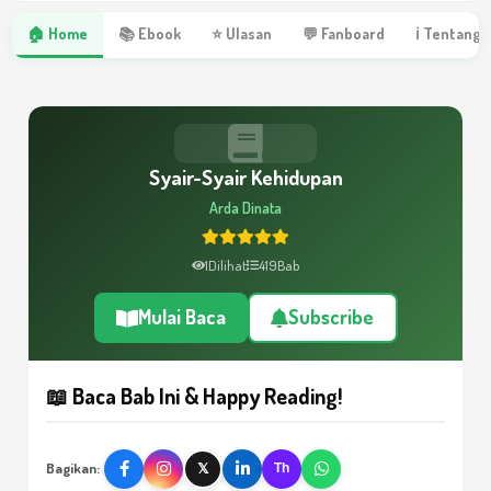
🏠 Home
📚 Ebook
⭐ Ulasan
💬 Fanboard
ℹ Tentang 
Syair-Syair Kehidupan
Arda Dinata
1
Dilihat
419
Bab
Mulai Baca
Subscribe
📖 Baca Bab Ini & Happy Reading!
Bagikan:
𝕏
Th