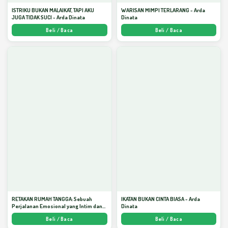
ISTRIKU BUKAN MALAIKAT, TAPI AKU
WARISAN MIMPI TERLARANG - Arda
JUGA TIDAK SUCI - Arda Dinata
Dinata
Beli / Baca
Beli / Baca
RETAKAN RUMAH TANGGA: Sebuah
IKATAN BUKAN CINTA BIASA - Arda
Perjalanan Emosional yang Intim dan
Dinata
Mendalam - Arda Dinata
Beli / Baca
Beli / Baca