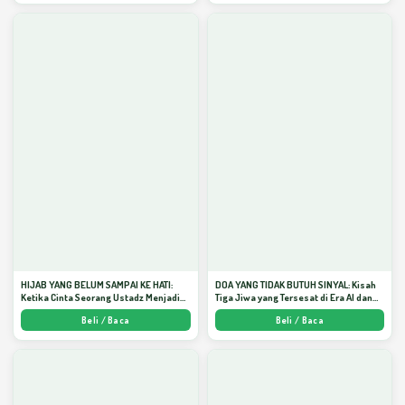
HIJAB YANG BELUM SAMPAI KE HATI:
DOA YANG TIDAK BUTUH SINYAL: Kisah
Ketika Cinta Seorang Ustadz Menjadi
Tiga Jiwa yang Tersesat di Era AI dan
Cermin yang Paling Kejam - Arda
Menemukan Jalan Pulang di Bulan
Beli / Baca
Beli / Baca
Dinata
Ramadhan" - Arda Dinata