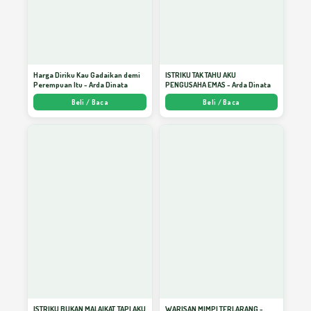
Mensucikan Jiwa
30
Hasrat dan Energi
31
Harga Diriku Kau Gadaikan demi
ISTRIKU TAK TAHU AKU
Perempuan Itu - Arda Dinata
PENGUSAHA EMAS - Arda Dinata
Beli / Baca
Beli / Baca
Petugas Kesehatan Itu Pekerjaan Mulia
32
Bersedia Berkurban Untuk Sukses
33
Kejujuran
34
Menyukai Pekerjaan Itu Berharga
35
ISTRIKU BUKAN MALAIKAT, TAPI AKU
WARISAN MIMPI TERLARANG -