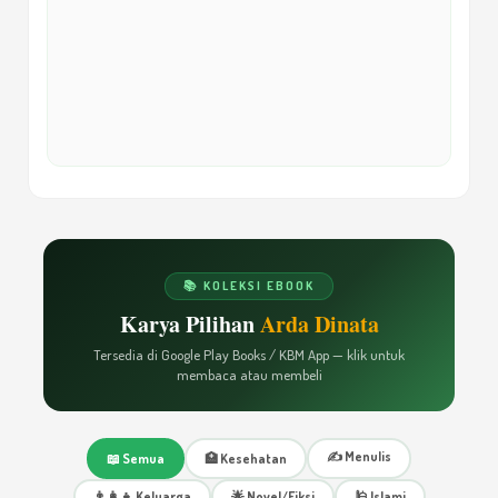
Belajar Selalu
13
Keberanian dan Resiko
14
Cara Mendorong Keberanian
15
Masalah Itu Mencerahkan Jiwa
16
📚 KOLEKSI EBOOK
Karya Pilihan
Arda Dinata
Tersedia di Google Play Books / KBM App — klik untuk
Masalah Hadapi dengan Sabar dan Ikhlas
17
membaca atau membeli
Meraih Sukses
18
✍️ Menulis
📖 Semua
🏥 Kesehatan
👨‍👩‍👧 Keluarga
🌟 Novel/Fiksi
🕌 Islami