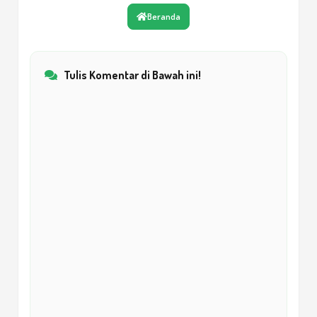
Rela itu Cantik Euy!
7
Beranda
Keberkahan Perkawinan
8
Tulis Komentar di Bawah ini!
Berselimut Matahari
9
Tutup Kebencian
10
Rasa Itu Setia
11
Cahaya Matahari Katulistiwa
12