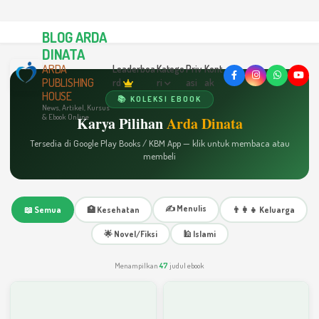
BLOG ARDA
DINATA
ARDA
Leaderboa
Katego
Priv
Kont
PUBLISHING
rd
ri
asi
ak
HOUSE
📚 KOLEKSI EBOOK
News, Artikel, Kursus
& Ebook Online
Karya Pilihan
Arda Dinata
Tersedia di Google Play Books / KBM App — klik untuk membaca atau
membeli
✍️ Menulis
📖 Semua
🏥 Kesehatan
👨‍👩‍👧 Keluarga
🌟 Novel/Fiksi
🕌 Islami
Menampilkan
47
judul ebook