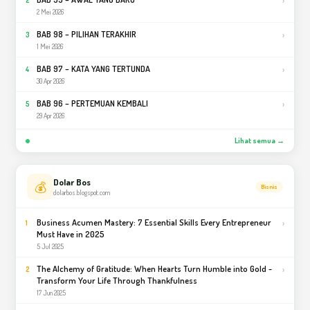
›
2
2 Mei 2026
BAB 98 – PILIHAN TERAKHIR
›
3
1 Mei 2026
BAB 97 – KATA YANG TERTUNDA
›
4
30 Apr 2026
BAB 96 – PERTEMUAN KEMBALI
›
5
29 Apr 2026
Lihat semua →
Dolar Bos
💰
Bisnis
dolarbos.blogspot.com
Business Acumen Mastery: 7 Essential Skills Every Entrepreneur
›
1
Must Have in 2025
5 Jul 2025
The Alchemy of Gratitude: When Hearts Turn Humble into Gold -
›
2
Transform Your Life Through Thankfulness
17 Jun 2025