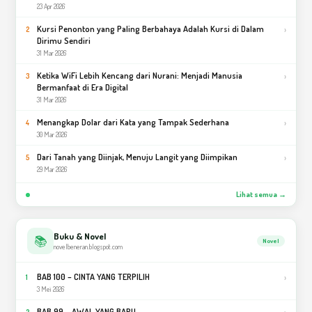
23 Apr 2026
Kursi Penonton yang Paling Berbahaya Adalah Kursi di Dalam
›
2
Dirimu Sendiri
31 Mar 2026
Ketika WiFi Lebih Kencang dari Nurani: Menjadi Manusia
›
3
Bermanfaat di Era Digital
31 Mar 2026
Menangkap Dolar dari Kata yang Tampak Sederhana
›
4
30 Mar 2026
Dari Tanah yang Diinjak, Menuju Langit yang Diimpikan
›
5
29 Mar 2026
Lihat semua →
Buku & Novel
📚
Novel
novelbeneran.blogspot.com
BAB 100 – CINTA YANG TERPILIH
›
1
3 Mei 2026
BAB 99 – AWAL YANG BARU