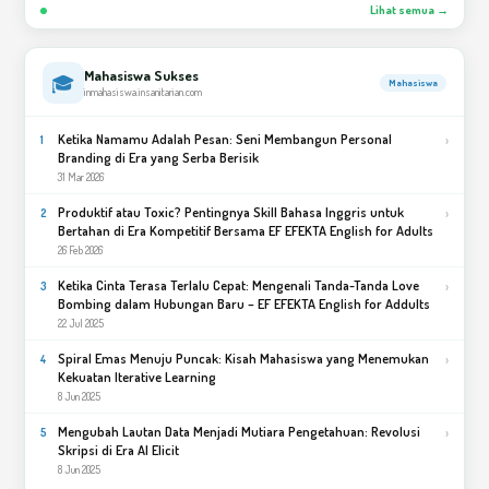
Lihat semua →
Mahasiswa Sukses
🎓
Mahasiswa
inmahasiswa.insanitarian.com
Ketika Namamu Adalah Pesan: Seni Membangun Personal
›
1
Branding di Era yang Serba Berisik
31 Mar 2026
Produktif atau Toxic? Pentingnya Skill Bahasa Inggris untuk
›
2
Bertahan di Era Kompetitif Bersama EF EFEKTA English for Adults
26 Feb 2026
Ketika Cinta Terasa Terlalu Cepat: Mengenali Tanda-Tanda Love
›
3
Bombing dalam Hubungan Baru – EF EFEKTA English for Addults
22 Jul 2025
Spiral Emas Menuju Puncak: Kisah Mahasiswa yang Menemukan
›
4
Kekuatan Iterative Learning
8 Jun 2025
Mengubah Lautan Data Menjadi Mutiara Pengetahuan: Revolusi
›
5
Skripsi di Era AI Elicit
8 Jun 2025