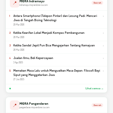
MIQRA Indramayu
📍
Daerah
indramayu.miqraindonesia.com
Antara Smartphone (Telepon Pintar) dan Lesung Padi: Mencari
›
1
Jiwa di Tengah Bising Teknologi
29 Mar 2026
Ketika Kearifan Lokal Menjadi Kompas Pembangunan
›
2
28 Mar 2026
Ketika Sandal Jepit Pun Bisa Mengajarkan Tentang Kemajuan
›
3
28 Mar 2026
Jualan Ilmu, Beli Kepercayaan
›
4
3 Agu 2025
Memakan Masa Lalu untuk Menguatkan Masa Depan: Filosofi Bayi
›
5
Siput yang Menggetarkan Jiwa
27 Jun 2025
Lihat semua →
MIQRA Pangandaran
📍
Daerah
pangandaran.miqraindonesia.com