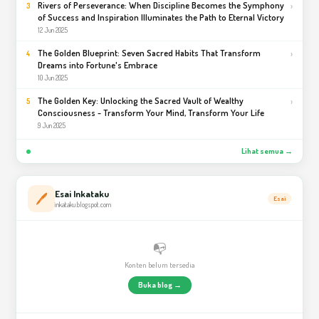
Rivers of Perseverance: When Discipline Becomes the Symphony
›
3
of Success and Inspiration Illuminates the Path to Eternal Victory
12 Jun 2025
The Golden Blueprint: Seven Sacred Habits That Transform
›
4
Dreams into Fortune's Embrace
10 Jun 2025
The Golden Key: Unlocking the Sacred Vault of Wealthy
›
5
Consciousness - Transform Your Mind, Transform Your Life
9 Jun 2025
Lihat semua →
Esai Inkataku
🖊️
Esai
inkataku.blogspot.com
📭
Konten belum tersedia
Buka blog →