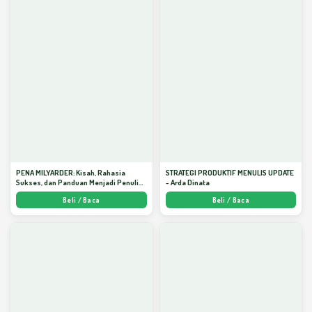
PENA MILYARDER: Kisah, Rahasia
STRATEGI PRODUKTIF MENULIS UPDATE
Sukses, dan Panduan Menjadi Penulis 1
- Arda Dinata
Milyar di KBM App dari Nol - Arda Dinata
Beli / Baca
Beli / Baca