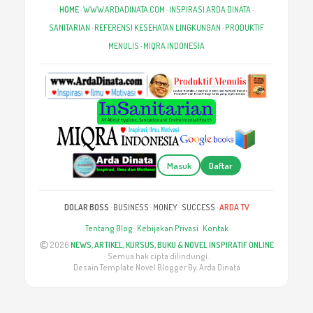
HOME
·
WWW.ARDADINATA.COM
·
INSPIRASI ARDA DINATA
·
SANITARIAN
·
REFERENSI KESEHATAN LINGKUNGAN
·
PRODUKTIF
MENULIS
·
MIQRA INDONESIA
Masuk
Daftar
DOLAR BOSS
·
BUSINESS
·
MONEY
·
SUCCESS
·
ARDA TV
Tentang Blog
·
Kebijakan Privasi
·
Kontak
2026
NEWS, ARTIKEL, KURSUS, BUKU & NOVEL INSPIRATIF ONLINE
· Semua hak cipta dilindungi.
Desain Template Novel Blogger By. Arda Dinata