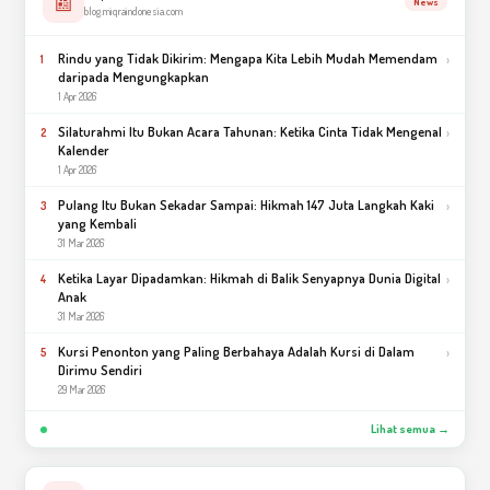
📰
News
blog.miqraindonesia.com
Rindu yang Tidak Dikirim: Mengapa Kita Lebih Mudah Memendam
›
1
daripada Mengungkapkan
1 Apr 2026
Silaturahmi Itu Bukan Acara Tahunan: Ketika Cinta Tidak Mengenal
›
2
Kalender
1 Apr 2026
Pulang Itu Bukan Sekadar Sampai: Hikmah 147 Juta Langkah Kaki
›
3
yang Kembali
31 Mar 2026
Ketika Layar Dipadamkan: Hikmah di Balik Senyapnya Dunia Digital
›
4
Anak
31 Mar 2026
Kursi Penonton yang Paling Berbahaya Adalah Kursi di Dalam
›
5
Dirimu Sendiri
29 Mar 2026
Lihat semua →