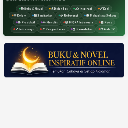
📚 Buku & Novel
💰 Dolar Bos
✍️ Inspirasi
🖊️ Esai
💡 Kolom
🏥 Sanitarian
🌿 Referensi
🎓 Mahasiswa Sukses
📝 Produktif
✏️ Menulis
📖 MIQRA Indonesia
📰 News
📍 Indramayu
📍 Pangandaran
📕 Penerbitan
📺 Arda TV