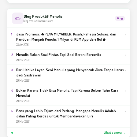
Blog Produktif Menulis
✏️
Blog
blog.produktifmenulis.com
Jasa Promosi: 🔥PENA MILYARDER: Kisah, Rahasia Sukses, dan
›
1
Panduan Menjadi Penulis 1 Milyar di KBM App dari Nol🔥
23 Apr 2026
Menulis Bukan Soal Pintar, Tapi Soal Berani Bercerita
›
2
29 Mar 2026
Dari Hati ke Layar: Seni Menulis yang Menyentuh Jiwa Tanpa Harus
›
3
Jadi Sastrawan
29 Mar 2026
Bukan Karena Tidak Bisa Menulis, Tapi Karena Belum Tahu Cara
›
4
Memulai
29 Mar 2026
Pena yang Lebih Tajam dari Pedang: Mengapa Menulis Adalah
›
5
Jalan Paling Cerdas untuk Memberdayakan Diri
29 Mar 2026
Lihat semua →