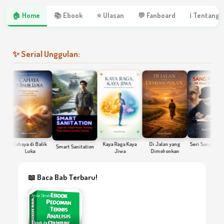
🏠 Home
📚 Ebook
⭐ Ulasan
💬 Fanboard
ℹ Tentang 
✨ Serial Unggulan:
Cahaya di Balik
Kaya Raga Kaya
Di Jalan yang
Seri Sang Penulis
Smart Sanitation
Luka
Jiwa
Dimohonkan
100-an Peraturan Terkait
Pelayanan Kesehatan di
📖 Baca Bab Terbaru!
RS, Puskesmas, Klinik,
dll.
Arda Dinata
Arda Dinata
Ebook dan Referensi