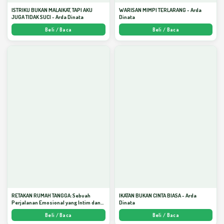
ISTRIKU BUKAN MALAIKAT, TAPI AKU
WARISAN MIMPI TERLARANG - Arda
JUGA TIDAK SUCI - Arda Dinata
Dinata
Beli / Baca
Beli / Baca
RETAKAN RUMAH TANGGA: Sebuah
IKATAN BUKAN CINTA BIASA - Arda
Perjalanan Emosional yang Intim dan
Dinata
Mendalam - Arda Dinata
Beli / Baca
Beli / Baca