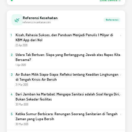
Lihat semua →
Referensi Kesehatan
🌿
Referensi
referensi.insanitarian.com
Kisah, Rahasia Sukses, dan Panduan Menjadi Penulis 1 Milyar di
›
1
KBM App dari Nol
23 Apr 2026
Udara Tak Bertuan: Siapa yang Bertanggung Jawab atas Napas Kita
›
2
Bersama?
1 Apr 2026
Air Bukan Milik Siapa-Siapa: Refleksi tentang Keadilan Lingkungan
›
3
di Tengah Krisis Air Bersih
31 Mar 2026
Dari Jamban ke Martabat: Mengapa Sanitasi adalah Soal Harga Diri,
›
4
Bukan Sekadar Fasilitas
30 Mar 2026
Ketika Sumur Berbicara: Renungan Seorang Sanitarian di Tengah
›
5
Zaman yang Lupa Bersih
30 Mar 2026