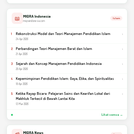
MIQRA Indonesia
📖
Islam
miqraindonesia.com
Rekonstruksi Model dan Teori Manajemen Pendidikan Islam
›
1
24 Apr 2026
Perbandingan Teori Manajemen Barat dan Islam
›
2
21 Apr 2026
Sejarah dan Konsep Manajemen Pendidikan Indonesia
›
3
20 Apr 2026
Kepemimpinan Pendidikan Islam: Gaya, Etika, dan Spiritualitas
›
4
19 Apr 2026
Ketika Rayap Bicara: Pelajaran Sains dan Kearifan Lokal dari
›
5
Makhluk Terkecil di Bawah Lantai Kita
13 Mar 2026
Lihat semua →
MIQRA News