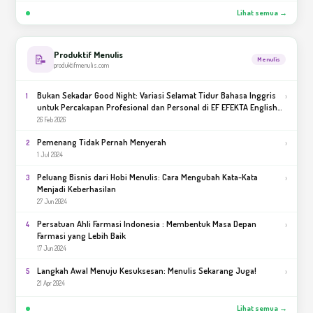
Lihat semua →
Produktif Menulis
📝
Menulis
produktifmenulis.com
Bukan Sekadar Good Night: Variasi Selamat Tidur Bahasa Inggris
›
1
untuk Percakapan Profesional dan Personal di EF EFEKTA English
for Adults
26 Feb 2026
Pemenang Tidak Pernah Menyerah
›
2
1 Jul 2024
Peluang Bisnis dari Hobi Menulis: Cara Mengubah Kata-Kata
›
3
Menjadi Keberhasilan
27 Jun 2024
Persatuan Ahli Farmasi Indonesia : Membentuk Masa Depan
›
4
Farmasi yang Lebih Baik
17 Jun 2024
Langkah Awal Menuju Kesuksesan: Menulis Sekarang Juga!
›
5
21 Apr 2024
Lihat semua →