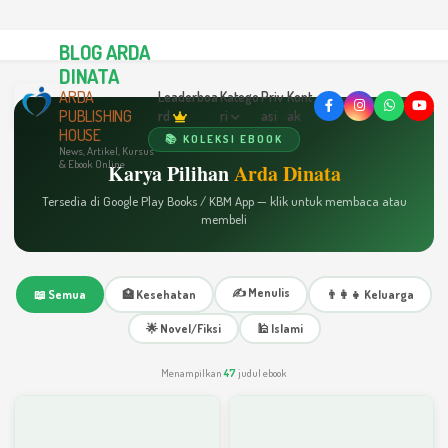
BLOG ARDA
DINATA
ARDA
Leaderboa
Katego
Priv
Kont
PUBLISHING
rd
ri
asi
ak
HOUSE
📚 KOLEKSI EBOOK
News, Artikel, Kursus
& Ebook Online
Karya Pilihan
Arda Dinata
Tersedia di Google Play Books / KBM App — klik untuk membaca atau
membeli
✍️ Menulis
📖 Semua
🏥 Kesehatan
👨‍👩‍👧 Keluarga
🌟 Novel/Fiksi
🕌 Islami
Menampilkan
47
judul ebook