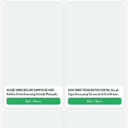
HIJAB YANG BELUM SAMPAI KE HATI:
DOA YANG TIDAK BUTUH SINYAL: Kisah
Ketika Cinta Seorang Ustadz Menjadi
Tiga Jiwa yang Tersesat di Era AI dan
Cermin yang Paling Kejam - Arda
Menemukan Jalan Pulang di Bulan
Beli / Baca
Beli / Baca
Dinata
Ramadhan" - Arda Dinata