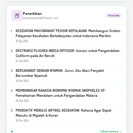
Penerbitan
📕
Penerbit
penerbitan.produktifmenulis.com
KESEHATAN MASYARAKAT PESISIR KEPULAUAN: Membangun Sistem
›
1
Pelayanan Kesehatan Berkelanjutan untuk Indonesia Maritim
26 Agu 2025
EKSTRAKSI PLUCHEA INDICA DIFFUSER: Inovasi untuk Pengendalian
›
2
Coliform pada Air Bersih
24 Feb 2025
BERSAHABAT DENGAN NYAMUK: Jurus Jitu Atasi Penyakit
›
3
Bersumber Nyamuk
20 Mar 2024
MEMBONGKAR RAHASIA BIONOMIK NYAMUK ANOPHELES SP.:
›
4
Pemahaman Mendalam untuk Pengendalian Malaria
20 Mar 2024
PRODUKTIF MENULIS ARTIKEL KESEHATAN: Rahasia Agar Dapat
›
5
Menulis di Majalah & Koran
20 Mar 2024
Lihat semua →