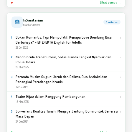
Lihat semua →
InSanitarian
🏥
Sanitarian
insanitarian.com
Bukan Romantis, Tapi Manipulatif: Kenapa Love Bombing Bisa
›
1
Berbahaya? – EF EFEKTA English for Adults
22 Jul 2025
Nanohibrida Transfluthrin, Solusi Ganda Tangkal Nyamuk dan
›
2
Polusi Udara
20 Mei 2025
Permata Musim Gugur: Jeruk dan Delima, Duo Antioksidan
›
3
Penangkal Peradangan Kronis
16 Mei 2025
Teater Hijau dalam Panggung Pembangunan
›
4
15 Mei 2025
Surveilans Kualitas Tanah: Menjaga Jantung Bumi untuk Generasi
›
5
Masa Depan
27 Jun 2024