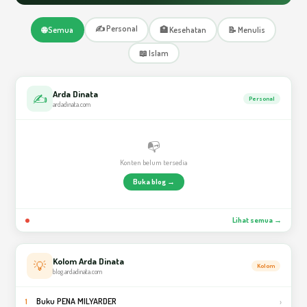
✍️ Personal
🌐 Semua
🏥 Kesehatan
📝 Menulis
📖 Islam
Arda Dinata
✍️
Personal
ardadinata.com
📭
Konten belum tersedia
Buka blog →
Lihat semua →
Kolom Arda Dinata
💡
Kolom
blog.ardadinata.com
Buku PENA MILYARDER
›
1