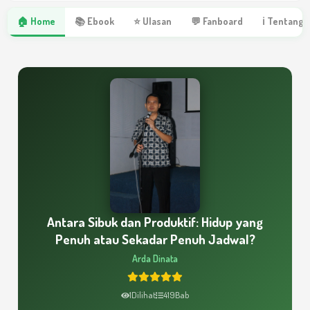
🏠 Home
📚 Ebook
⭐ Ulasan
💬 Fanboard
ℹ Tentang 
Antara Sibuk dan Produktif: Hidup yang
Penuh atau Sekadar Penuh Jadwal?
Arda Dinata
1
Dilihat
419
Bab