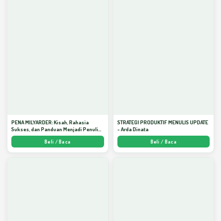
PENA MILYARDER: Kisah, Rahasia
STRATEGI PRODUKTIF MENULIS UPDATE
Sukses, dan Panduan Menjadi Penulis 1
- Arda Dinata
Milyar di KBM App dari Nol - Arda Dinata
Beli / Baca
Beli / Baca