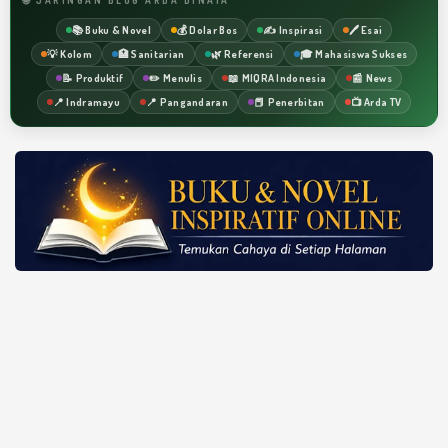
📚 Buku & Novel
💰 Dolar Bos
✍️ Inspirasi
🖊️ Esai
💡 Kolom
🏥 Sanitarian
🌿 Referensi
🎓 Mahasiswa Sukses
📝 Produktif
✏️ Menulis
📖 MIQRA Indonesia
📰 News
📍 Indramayu
📍 Pangandaran
📕 Penerbitan
📺 Arda TV