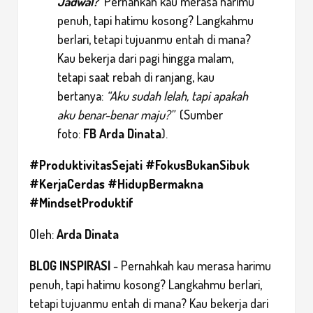
Jadwal?
Pernahkah kau merasa harimu
penuh, tapi hatimu kosong? Langkahmu
berlari, tetapi tujuanmu entah di mana?
Kau bekerja dari pagi hingga malam,
tetapi saat rebah di ranjang, kau
bertanya:
“Aku sudah lelah, tapi apakah
aku benar-benar maju?”
(Sumber
foto:
FB Arda Dinata
).
#ProduktivitasSejati #FokusBukanSibuk
#KerjaCerdas #HidupBermakna
#MindsetProduktif
Oleh:
Arda Dinata
BLOG INSPIRASI
- Pernahkah kau merasa harimu
penuh, tapi hatimu kosong? Langkahmu berlari,
tetapi tujuanmu entah di mana? Kau bekerja dari