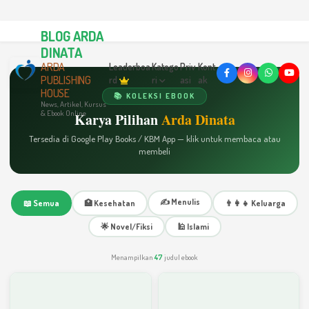
BLOG ARDA
DINATA
ARDA
Leaderboa
Katego
Priv
Kont
PUBLISHING
rd
ri
asi
ak
HOUSE
📚 KOLEKSI EBOOK
News, Artikel, Kursus
& Ebook Online
Karya Pilihan
Arda Dinata
Tersedia di Google Play Books / KBM App — klik untuk membaca atau
membeli
✍️ Menulis
📖 Semua
🏥 Kesehatan
👨‍👩‍👧 Keluarga
🌟 Novel/Fiksi
🕌 Islami
Menampilkan
47
judul ebook