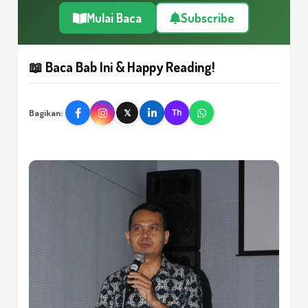
Mulai Baca
Subscribe
📖 Baca Bab Ini & Happy Reading!
Bagikan:
𝕏
Th