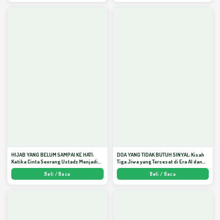
HIJAB YANG BELUM SAMPAI KE HATI:
DOA YANG TIDAK BUTUH SINYAL: Kisah
Ketika Cinta Seorang Ustadz Menjadi
Tiga Jiwa yang Tersesat di Era AI dan
Cermin yang Paling Kejam - Arda
Menemukan Jalan Pulang di Bulan
Beli / Baca
Beli / Baca
Dinata
Ramadhan" - Arda Dinata