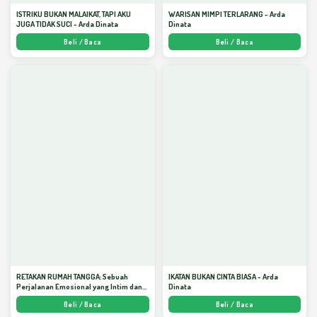
ISTRIKU BUKAN MALAIKAT, TAPI AKU
WARISAN MIMPI TERLARANG - Arda
JUGA TIDAK SUCI - Arda Dinata
Dinata
Beli / Baca
Beli / Baca
RETAKAN RUMAH TANGGA: Sebuah
IKATAN BUKAN CINTA BIASA - Arda
Perjalanan Emosional yang Intim dan
Dinata
Mendalam - Arda Dinata
Beli / Baca
Beli / Baca