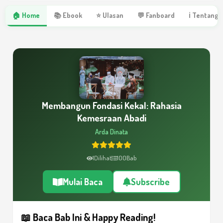
🏠 Home
📚 Ebook
⭐ Ulasan
💬 Fanboard
ℹ Tentang 
Membangun Fondasi Kekal: Rahasia
Kemesraan Abadi
Arda Dinata
1
Dilihat
100
Bab
Mulai Baca
Subscribe
📖 Baca Bab Ini & Happy Reading!