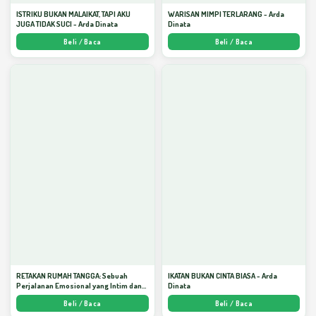
ISTRIKU BUKAN MALAIKAT, TAPI AKU
WARISAN MIMPI TERLARANG - Arda
JUGA TIDAK SUCI - Arda Dinata
Dinata
Beli / Baca
Beli / Baca
RETAKAN RUMAH TANGGA: Sebuah
IKATAN BUKAN CINTA BIASA - Arda
Perjalanan Emosional yang Intim dan
Dinata
Mendalam - Arda Dinata
Beli / Baca
Beli / Baca