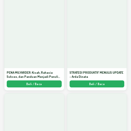
PENA MILYARDER: Kisah, Rahasia
STRATEGI PRODUKTIF MENULIS UPDATE
Sukses, dan Panduan Menjadi Penulis 1
- Arda Dinata
Milyar di KBM App dari Nol - Arda Dinata
Beli / Baca
Beli / Baca