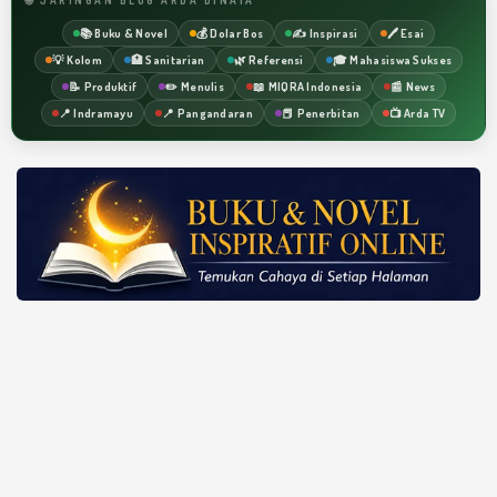
📚 Buku & Novel
💰 Dolar Bos
✍️ Inspirasi
🖊️ Esai
💡 Kolom
🏥 Sanitarian
🌿 Referensi
🎓 Mahasiswa Sukses
📝 Produktif
✏️ Menulis
📖 MIQRA Indonesia
📰 News
📍 Indramayu
📍 Pangandaran
📕 Penerbitan
📺 Arda TV