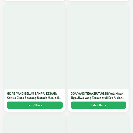
HIJAB YANG BELUM SAMPAI KE HATI:
DOA YANG TIDAK BUTUH SINYAL: Kisah
Ketika Cinta Seorang Ustadz Menjadi
Tiga Jiwa yang Tersesat di Era AI dan
Cermin yang Paling Kejam - Arda
Menemukan Jalan Pulang di Bulan
Beli / Baca
Beli / Baca
Dinata
Ramadhan" - Arda Dinata