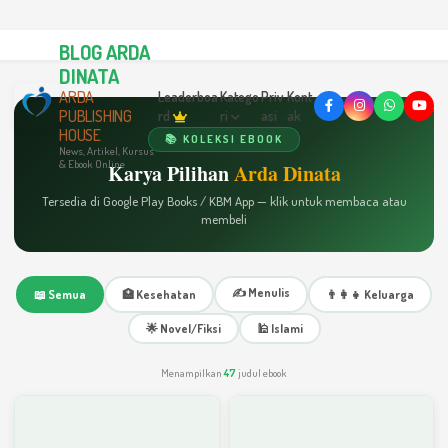
BLOG ARDA
DINATA
ARDA
Leaderboa
Katego
Priv
Kont
PUBLISHING
rd
ri
asi
ak
HOUSE
📚 KOLEKSI EBOOK
News, Artikel, Kursus
& Ebook Online
Karya Pilihan
Arda Dinata
Tersedia di Google Play Books / KBM App — klik untuk membaca atau
membeli
✍️ Menulis
📖 Semua
🏥 Kesehatan
👨‍👩‍👧 Keluarga
🌟 Novel/Fiksi
🕌 Islami
Menampilkan
47
judul ebook