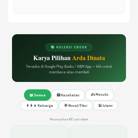
Cara Mendorong Keberanian
15
Masalah Itu Mencerahkan Jiwa
16
📚 KOLEKSI EBOOK
Karya Pilihan
Arda Dinata
Masalah Hadapi dengan Sabar dan Ikhlas
17
Tersedia di Google Play Books / KBM App — klik untuk
membaca atau membeli
Meraih Sukses
18
✍️ Menulis
📖 Semua
🏥 Kesehatan
Berbuat Baik Jangan Sekali!
👨‍👩‍👧 Keluarga
🌟 Novel/Fiksi
🕌 Islami
19
Menampilkan
47
judul ebook
Cara Menjadi Pribadi Tangguh
20