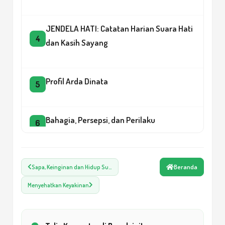
JENDELA HATI: Catatan Harian Suara Hati
4
dan Kasih Sayang
Profil Arda Dinata
5
Bahagia, Persepsi, dan Perilaku
6
Rela itu Cantik Euy!
7
Beranda
Sapa, Keinginan dan Hidup Su…
Menyehatkan Keyakinan
Keberkahan Perkawinan
8