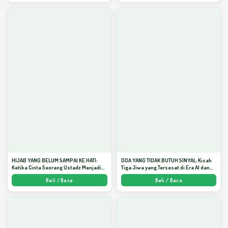
HIJAB YANG BELUM SAMPAI KE HATI:
DOA YANG TIDAK BUTUH SINYAL: Kisah
Ketika Cinta Seorang Ustadz Menjadi
Tiga Jiwa yang Tersesat di Era AI dan
Cermin yang Paling Kejam - Arda
Menemukan Jalan Pulang di Bulan
Beli / Baca
Beli / Baca
Dinata
Ramadhan" - Arda Dinata