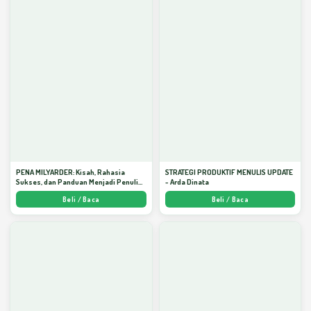
PENA MILYARDER: Kisah, Rahasia
STRATEGI PRODUKTIF MENULIS UPDATE
Sukses, dan Panduan Menjadi Penulis 1
- Arda Dinata
Milyar di KBM App dari Nol - Arda Dinata
Beli / Baca
Beli / Baca