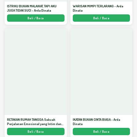
ISTRIKU BUKAN MALAIKAT, TAPI AKU
WARISAN MIMPI TERLARANG - Arda
JUGA TIDAK SUCI - Arda Dinata
Dinata
Beli / Baca
Beli / Baca
RETAKAN RUMAH TANGGA: Sebuah
IKATAN BUKAN CINTA BIASA - Arda
Perjalanan Emosional yang Intim dan
Dinata
Mendalam - Arda Dinata
Beli / Baca
Beli / Baca