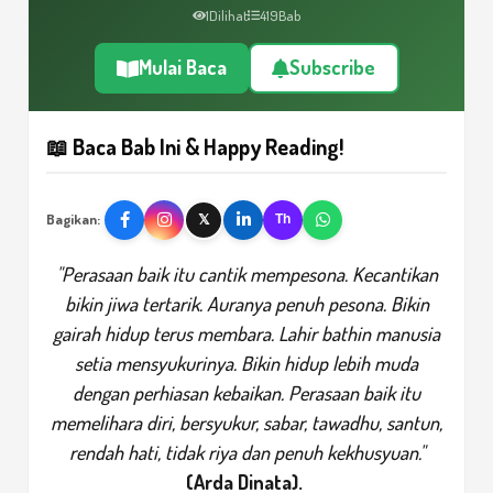
1
Dilihat
419
Bab
Mulai Baca
Subscribe
📖 Baca Bab Ini & Happy Reading!
Bagikan:
𝕏
Th
"Perasaan baik itu cantik mempesona. Kecantikan
bikin jiwa tertarik. Auranya penuh pesona. Bikin
gairah hidup terus membara. Lahir bathin manusia
setia mensyukurinya. Bikin hidup lebih muda
dengan perhiasan kebaikan. Perasaan baik itu
memelihara diri, bersyukur, sabar, tawadhu, santun,
rendah hati, tidak riya dan penuh kekhusyuan."
(Arda Dinata).