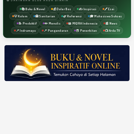
📚 Buku & Novel
💰 Dolar Bos
✍️ Inspirasi
🖊️ Esai
💡 Kolom
🏥 Sanitarian
🌿 Referensi
🎓 Mahasiswa Sukses
📝 Produktif
✏️ Menulis
📖 MIQRA Indonesia
📰 News
📍 Indramayu
📍 Pangandaran
📕 Penerbitan
📺 Arda TV