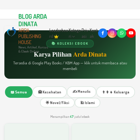
BLOG ARDA
DINATA
ARDA
Leaderboa
Katego
Priv
Kont
PUBLISHING
rd
ri
asi
ak
HOUSE
📚 KOLEKSI EBOOK
News, Artikel, Kursus
& Ebook Online
Karya Pilihan
Arda Dinata
Tersedia di Google Play Books / KBM App — klik untuk membaca atau
membeli
✍️ Menulis
📖 Semua
🏥 Kesehatan
👨‍👩‍👧 Keluarga
🌟 Novel/Fiksi
🕌 Islami
Menampilkan
47
judul ebook