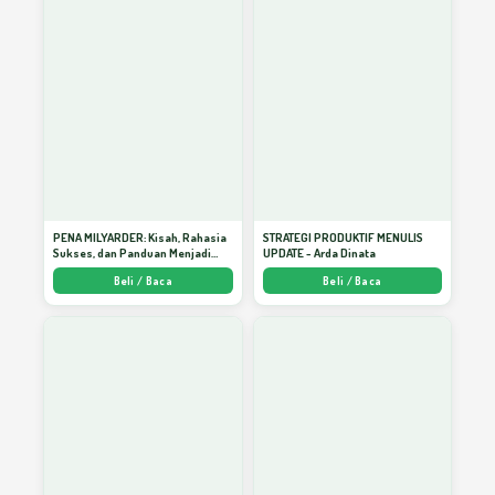
Agar Tulisan Menjadi Bagus
20
Menulis Itu, Proses Menjadi dan
21
Berkembang
Buku, Sikap Pembaca dan Menulis
22
PENA MILYARDER: Kisah, Rahasia
STRATEGI PRODUKTIF MENULIS
Sukses, dan Panduan Menjadi
UPDATE - Arda Dinata
Penulis 1 Milyar di KBM App dari
Beli / Baca
Beli / Baca
Nol - Arda Dinata
Bulan Tersenyum dalam Dekapan Malam
23
Ketika Senja Bermesraan
24
Matematika Kesuksesan Hidup
25