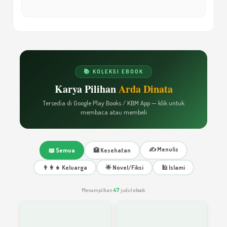
Korespondensi Melancarkan Menulis
15
Menulis Itu Hanya Butuh Kebiasaan
16
Menulis
📚 KOLEKSI EBOOK
Karya Pilihan
Arda Dinata
Tersedia di Google Play Books / KBM App — klik untuk
Menulis Catatan Harian: Proses Menjadi
membaca atau membeli
17
Penulis Sejati!
✍️ Menulis
📖 Semua
🏥 Kesehatan
Ebook Penuh Inspirasi Menulis Buat Anda!
18
👨‍👩‍👧 Keluarga
🌟 Novel/Fiksi
🕌 Islami
Menampilkan
47
judul ebook
Rasa Ingin Tahu Itu, Ibu Segala Ilmu
19