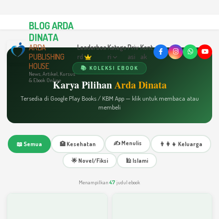
BLOG ARDA
DINATA
ARDA
Leaderboa
Katego
Priv
Kont
PUBLISHING
rd
ri
asi
ak
HOUSE
📚 KOLEKSI EBOOK
News, Artikel, Kursus
& Ebook Online
Karya Pilihan
Arda Dinata
Tersedia di Google Play Books / KBM App — klik untuk membaca atau
membeli
✍️ Menulis
📖 Semua
🏥 Kesehatan
👨‍👩‍👧 Keluarga
🌟 Novel/Fiksi
🕌 Islami
Menampilkan
47
judul ebook