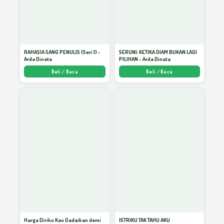
Menulis Buku Budaya Kesehatan Etnik
26
Pesisir Tapanuli Tengah
RAHASIA SANG PENULIS (Seri 1) -
SERUNI: KETIKA DIAM BUKAN LAGI
Arda Dinata
PILIHAN - Arda Dinata
Beli / Baca
Beli / Baca
Melukis Kelanggengan Bersama
27
Keikhlasan
Pagi, Kesetiaan Kehidupan dan
28
Kebahagiaan
6 Modal Utama Menjadi Penulis Kreatif
29
Harga Diriku Kau Gadaikan demi
ISTRIKU TAK TAHU AKU