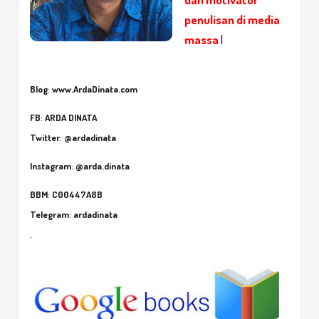
penulisan di media
massa
|
Blog
:
www.ArdaDinata.com
FB
:
ARDA DINATA
Twitter
:
@ardadinata
Instagram
:
@arda.dinata
BBM
:
C00447A8B
Telegram
:
ardadinata
.