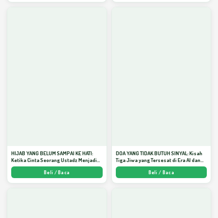
HIJAB YANG BELUM SAMPAI KE HATI:
DOA YANG TIDAK BUTUH SINYAL: Kisah
Ketika Cinta Seorang Ustadz Menjadi
Tiga Jiwa yang Tersesat di Era AI dan
Cermin yang Paling Kejam - Arda
Menemukan Jalan Pulang di Bulan
Beli / Baca
Beli / Baca
Dinata
Ramadhan" - Arda Dinata