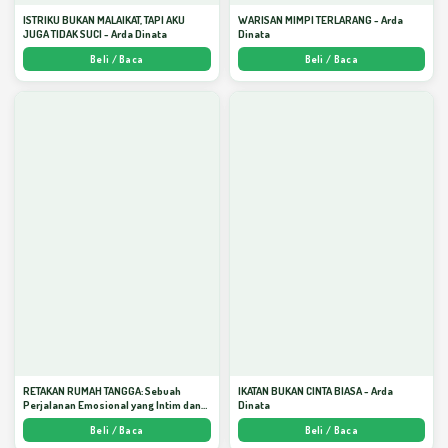
ISTRIKU BUKAN MALAIKAT, TAPI AKU
WARISAN MIMPI TERLARANG - Arda
JUGA TIDAK SUCI - Arda Dinata
Dinata
Beli / Baca
Beli / Baca
RETAKAN RUMAH TANGGA: Sebuah
IKATAN BUKAN CINTA BIASA - Arda
Perjalanan Emosional yang Intim dan
Dinata
Mendalam - Arda Dinata
Beli / Baca
Beli / Baca