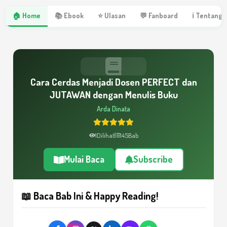
🏠 Home
📚 Ebook
⭐ Ulasan
💬 Fanboard
ℹ Tentang 
Cara Cerdas Menjadi Dosen PERFECT dan
JUTAWAN dengan Menulis Buku
Arda Dinata
1
Dilihat
145
Bab
Mulai Baca
Subscribe
📖 Baca Bab Ini & Happy Reading!