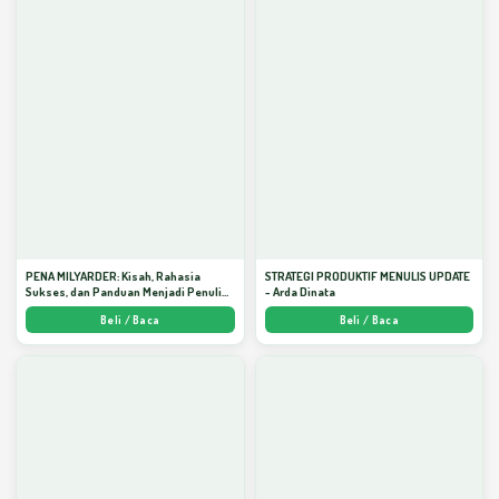
PENA MILYARDER: Kisah, Rahasia
STRATEGI PRODUKTIF MENULIS UPDATE
Sukses, dan Panduan Menjadi Penulis 1
- Arda Dinata
Milyar di KBM App dari Nol - Arda Dinata
Beli / Baca
Beli / Baca