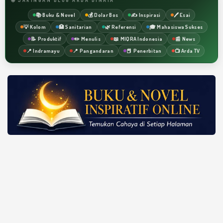
📚 Buku & Novel
💰 Dolar Bos
✍️ Inspirasi
🖊️ Esai
💡 Kolom
🏥 Sanitarian
🌿 Referensi
🎓 Mahasiswa Sukses
📝 Produktif
✏️ Menulis
📖 MIQRA Indonesia
📰 News
📍 Indramayu
📍 Pangandaran
📕 Penerbitan
📺 Arda TV