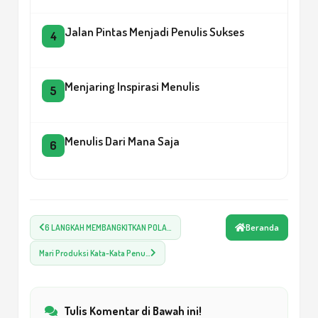
Jalan Pintas Menjadi Penulis Sukses
4
Menjaring Inspirasi Menulis
5
Menulis Dari Mana Saja
6
Menulis Dari Mana Saja
7
Beranda
6 LANGKAH MEMBANGKITKAN POLA…
3 Strategi Sukses Menulis
8
Mari Produksi Kata-Kata Penu…
Perbarui Hatimu Nak! Dengan Menulis!
9
Tulis Komentar di Bawah ini!