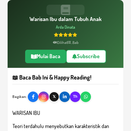
Warisan Ibu dalam Tubuh Anak
Arda Dinata
1
Dilihat
...
Bab
Mulai Baca
Subscribe
📖 Baca Bab Ini & Happy Reading!
Bagikan:
𝕏
Th
WARISAN IBU
Teori terdahulu menyebutkan karakteristik dan