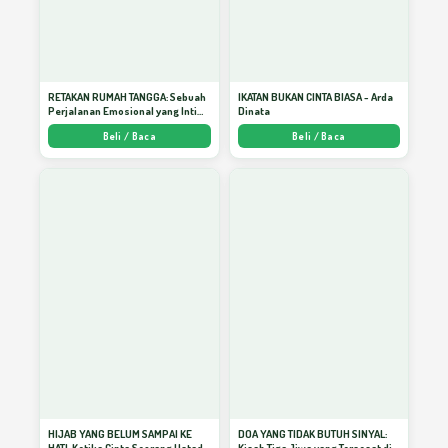
RETAKAN RUMAH TANGGA: Sebuah
IKATAN BUKAN CINTA BIASA - Arda
Perjalanan Emosional yang Intim
Dinata
dan Mendalam - Arda Dinata
Beli / Baca
Beli / Baca
HIJAB YANG BELUM SAMPAI KE
DOA YANG TIDAK BUTUH SINYAL: