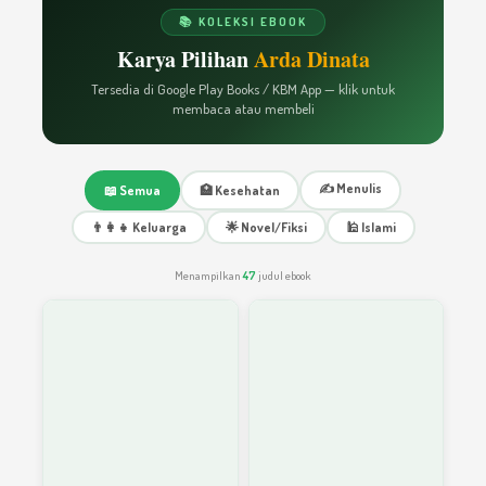
📚 KOLEKSI EBOOK
Karya Pilihan
Arda Dinata
Tersedia di Google Play Books / KBM App — klik untuk
membaca atau membeli
✍️ Menulis
📖 Semua
🏥 Kesehatan
👨‍👩‍👧 Keluarga
🌟 Novel/Fiksi
🕌 Islami
Menampilkan
47
judul ebook