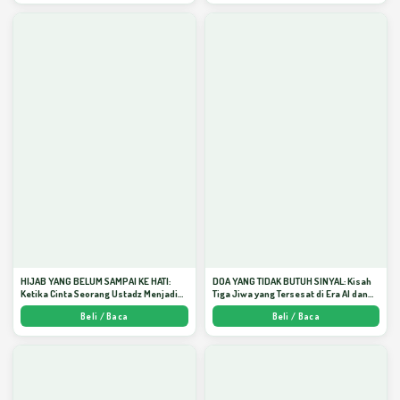
HIJAB YANG BELUM SAMPAI KE HATI:
DOA YANG TIDAK BUTUH SINYAL: Kisah
Ketika Cinta Seorang Ustadz Menjadi
Tiga Jiwa yang Tersesat di Era AI dan
Cermin yang Paling Kejam - Arda
Menemukan Jalan Pulang di Bulan
Beli / Baca
Beli / Baca
Dinata
Ramadhan" - Arda Dinata