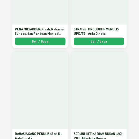
PENA MILYARDER: Kisah, Rahasia
STRATEGI PRODUKTIF MENULIS
Sukses, dan Panduan Menjadi
UPDATE - Arda Dinata
Penulis 1 Milyar di KBM App dari
Beli / Baca
Beli / Baca
Nol - Arda Dinata
RAHASIA SANG PENULIS (Seri 1) -
SERUNI: KETIKA DIAM BUKAN LAGI
Arda Dinata
PILIHAN - Arda Dinata