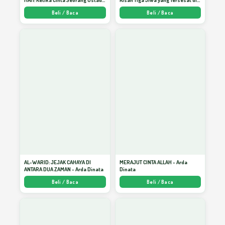
HATI: Ketika Cinta Seorang Ustadz
Kisah Tiga Jiwa yang Tersesat di
Menjadi Cermin yang Paling
Era AI dan Menemukan Jalan
Beli / Baca
Beli / Baca
Kejam - Arda Dinata
Pulang di Bulan Ramadhan" -
Arda Dinata
AL-WARID: JEJAK CAHAYA DI
MERAJUT CINTA ALLAH - Arda
ANTARA DUA ZAMAN - Arda Dinata
Dinata
Beli / Baca
Beli / Baca