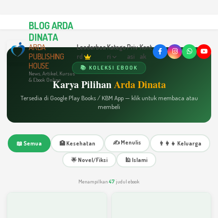
BLOG ARDA
DINATA
ARDA
Leaderboa
Katego
Priv
Kont
PUBLISHING
rd
ri
asi
ak
HOUSE
📚 KOLEKSI EBOOK
News, Artikel, Kursus
& Ebook Online
Karya Pilihan
Arda Dinata
Tersedia di Google Play Books / KBM App — klik untuk membaca atau
membeli
✍️ Menulis
📖 Semua
🏥 Kesehatan
👨‍👩‍👧 Keluarga
🌟 Novel/Fiksi
🕌 Islami
Menampilkan
47
judul ebook