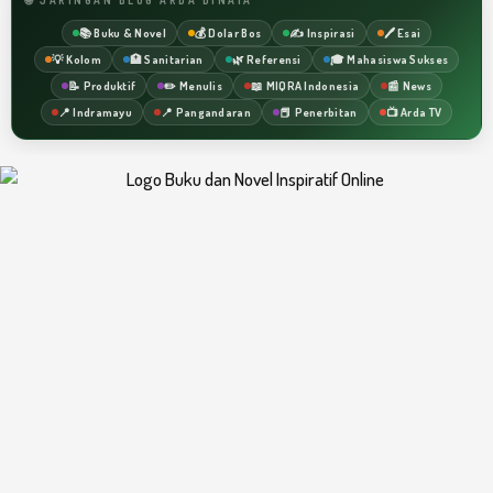
📚 Buku & Novel
💰 Dolar Bos
✍️ Inspirasi
🖊️ Esai
💡 Kolom
🏥 Sanitarian
🌿 Referensi
🎓 Mahasiswa Sukses
📝 Produktif
✏️ Menulis
📖 MIQRA Indonesia
📰 News
📍 Indramayu
📍 Pangandaran
📕 Penerbitan
📺 Arda TV