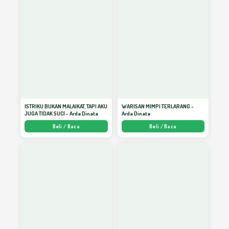
ISTRIKU BUKAN MALAIKAT, TAPI AKU
WARISAN MIMPI TERLARANG -
JUGA TIDAK SUCI - Arda Dinata
Arda Dinata
Beli / Baca
Beli / Baca