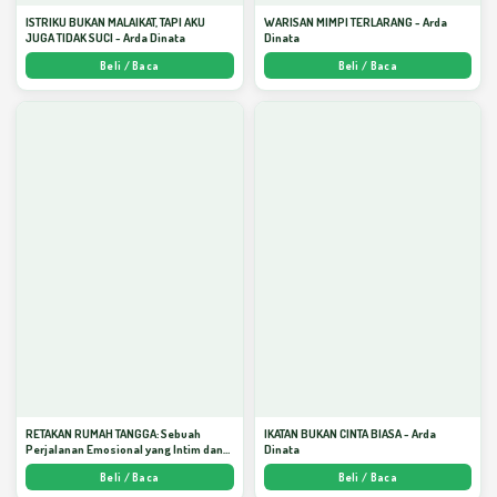
ISTRIKU BUKAN MALAIKAT, TAPI AKU
WARISAN MIMPI TERLARANG - Arda
JUGA TIDAK SUCI - Arda Dinata
Dinata
Beli / Baca
Beli / Baca
RETAKAN RUMAH TANGGA: Sebuah
IKATAN BUKAN CINTA BIASA - Arda
Perjalanan Emosional yang Intim dan
Dinata
Mendalam - Arda Dinata
Beli / Baca
Beli / Baca