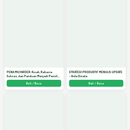
PENA MILYARDER: Kisah, Rahasia
STRATEGI PRODUKTIF MENULIS UPDATE
Sukses, dan Panduan Menjadi Penulis 1
- Arda Dinata
Milyar di KBM App dari Nol - Arda Dinata
Beli / Baca
Beli / Baca