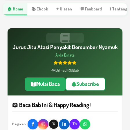
🏠 Home
📚 Ebook
⭐ Ulasan
💬 Fanboard
ℹ Tentang 
Jurus Jitu Atasi Penyakit Bersumber Nyamuk
Arda Dinata
1
Dilihat
38
Bab
Mulai Baca
Subscribe
📖 Baca Bab Ini & Happy Reading!
Bagikan:
𝕏
Th