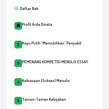
Daftar Bab
Profil Arda Dinata
Kayu Putih “Memutihkan” Penyakit
2
PEMENANG KOMPETISI MENULIS ESSAY
3
Kebiasaan (Sukses) Menulis
4
Taman-Taman Kebijakan
5