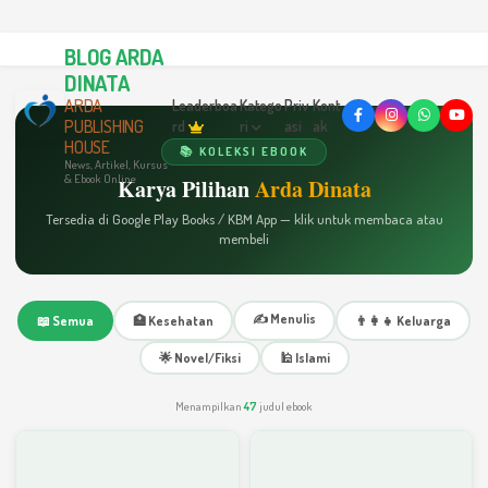
BLOG ARDA
DINATA
ARDA
Leaderboa
Katego
Priv
Kont
PUBLISHING
rd
ri
asi
ak
HOUSE
📚 KOLEKSI EBOOK
News, Artikel, Kursus
& Ebook Online
Karya Pilihan
Arda Dinata
Tersedia di Google Play Books / KBM App — klik untuk membaca atau
membeli
✍️ Menulis
📖 Semua
🏥 Kesehatan
👨‍👩‍👧 Keluarga
🌟 Novel/Fiksi
🕌 Islami
Menampilkan
47
judul ebook