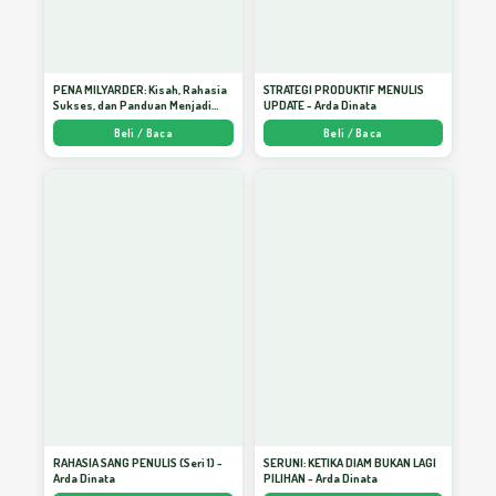
Menulis Bagai Cermin
22
PENA MILYARDER: Kisah, Rahasia
STRATEGI PRODUKTIF MENULIS
Sukses, dan Panduan Menjadi
UPDATE - Arda Dinata
Penulis 1 Milyar di KBM App dari
Aspek Pertimbangan dalam Usaha
Beli / Baca
Beli / Baca
Nol - Arda Dinata
23
Waralaba
MENULIS DIRI (1)
24
PARAGRAF PENDEK
25
MENULIS DIRI (2)
26
RAHASIA SANG PENULIS (Seri 1) -
SERUNI: KETIKA DIAM BUKAN LAGI
Arda Dinata
PILIHAN - Arda Dinata