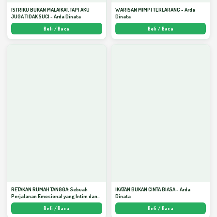
ISTRIKU BUKAN MALAIKAT, TAPI AKU
WARISAN MIMPI TERLARANG - Arda
JUGA TIDAK SUCI - Arda Dinata
Dinata
Beli / Baca
Beli / Baca
RETAKAN RUMAH TANGGA: Sebuah
IKATAN BUKAN CINTA BIASA - Arda
Perjalanan Emosional yang Intim dan
Dinata
Mendalam - Arda Dinata
Beli / Baca
Beli / Baca