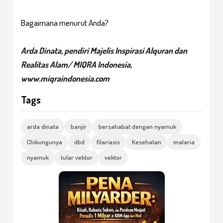
Bagaimana menurut Anda?
Arda Dinata, pendiri Majelis Inspirasi Alquran dan
Realitas Alam/ MIQRA Indonesia,
www.miqraindonesia.com
Tags
arda dinata
banjir
bersahabat dengan nyamuk
Chikungunya
dbd
filariasis
Kesehatan
malaria
nyamuk
tular vektor
vektor