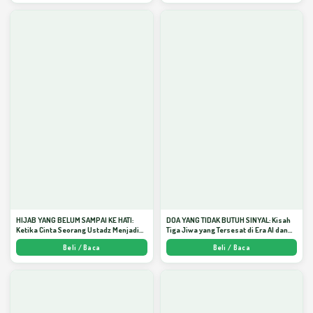
HIJAB YANG BELUM SAMPAI KE HATI:
DOA YANG TIDAK BUTUH SINYAL: Kisah
Ketika Cinta Seorang Ustadz Menjadi
Tiga Jiwa yang Tersesat di Era AI dan
Cermin yang Paling Kejam - Arda
Menemukan Jalan Pulang di Bulan
Beli / Baca
Beli / Baca
Dinata
Ramadhan" - Arda Dinata