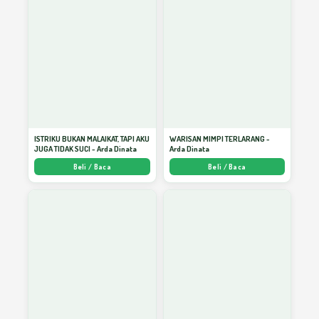
Menjadi Wirausaha Mandiri
33
Sukses Menjadi Pribadi Idealis dan Kreatif
34
Haji Mabrur, Mau?
35
ISTRIKU BUKAN MALAIKAT, TAPI AKU
WARISAN MIMPI TERLARANG -
JUGA TIDAK SUCI - Arda Dinata
Arda Dinata
Beli / Baca
Beli / Baca
Optimis dan Sikap Positif
36
Manisnya Nilai Iman
37
Menulis Dari Mana Saja
38