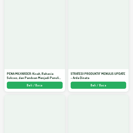
PENA MILYARDER: Kisah, Rahasia
STRATEGI PRODUKTIF MENULIS UPDATE
Sukses, dan Panduan Menjadi Penulis 1
- Arda Dinata
Milyar di KBM App dari Nol - Arda Dinata
Beli / Baca
Beli / Baca