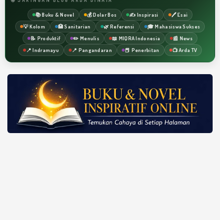
📚 Buku & Novel
💰 Dolar Bos
✍️ Inspirasi
🖊️ Esai
💡 Kolom
🏥 Sanitarian
🌿 Referensi
🎓 Mahasiswa Sukses
📝 Produktif
✏️ Menulis
📖 MIQRA Indonesia
📰 News
📍 Indramayu
📍 Pangandaran
📕 Penerbitan
📺 Arda TV