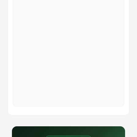
Membangun Optimisme
11
Nilai Kemabruran Haji
12
Visi Itu Impian Yang Nyata
13
Perangi Rasa Takut
14
Jurus Jitu Atasi Penyakit Bersumber
15
Nyamuk
Anda Ingin Menulis Buku?